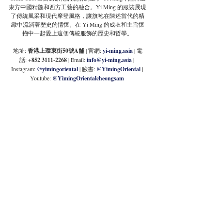
東方中國精髓和西方工藝的融合。Yi Ming 的服裝展現
了傳統風采和現代摩登風格，讓旗袍在陳述當代的精
緻中流淌著歷史的情懷。在 Yi Ming 的成衣和主旨懷
抱中一起愛上這個傳統服飾的歷史和哲學。
地址:
 香港上環東街50號A舖
 | 官網:
yi-ming.asia
 | 電
話: 
+852 3111-2268
 | Email:
info@yi-ming.asia
| 
Instagram: 
@yimingoriental
 | 臉書: 
@YimingOriental
| 
Youtube: 
@YimingOrientalcheongsam