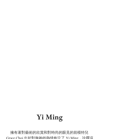
Yi Ming
擁有著對藝術的欣賞和對時尚的眼見的前模特兒 
Grace Choi 出於對旗袍的熱情創立了 Yi Ming，詮釋這