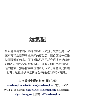
嫣裳記
對於那些尋求純正旗袍體驗的人來說，嫣裳記是一家
擁有專業造型師和攝影師的精品店，讓你度過一個愉
快而優雅的時光。你可以以配不同場合選擇租借或定
制旗袍。嫣裳記珍視旗袍以凸顯個人的自然曲線和自
信的意義。無論你喜歡短袖還是長袖，單色還是圖案
面料，這裡提供你選擇適合你的完美旗袍和場地。
地址: 香港
中環永利街4號
 | 官網:
yanshangkee.wixsite.com/yanshangkee
 | 電話: 
+852 
9411 2706
 | Email:
yanshangkee@gmail.com
| Instagram: 
@yanshangkee
 | 臉書: 
@Yanshangkee