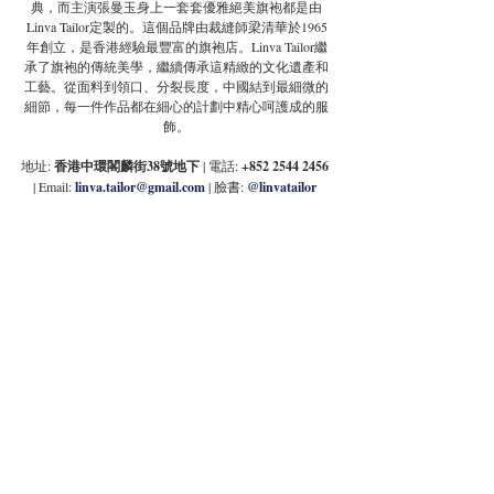
典，而主演張曼玉身上一套套優雅絕美旗袍都是由
Linva Tailor定製的。這個品牌由裁縫師梁清華於1965
年創立，是香港經驗最豐富的旗袍店。Linva Tailor繼
承了旗袍的傳統美學，繼續傳承這精緻的文化遺產和
工藝。從面料到領口、分裂長度，中國結到最細微的
細節，每一件作品都在細心的計劃中精心呵護成的服
飾。
地址:
 香港中環閣麟街38號地下 
| 電話: 
+852 2544 2456
| Email:
linva.tailor@gmail.com
| 臉書: 
@linvatailor