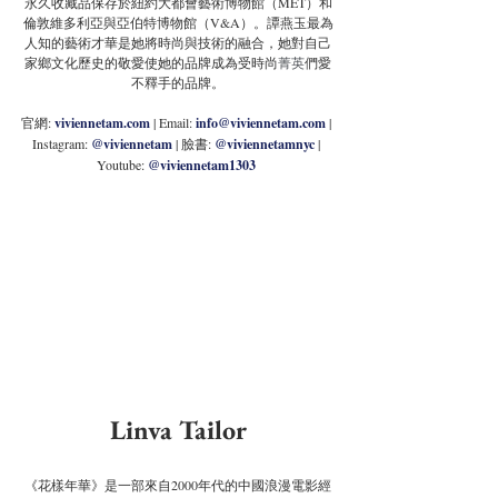
永久收藏品保存於紐約大都會藝術博物館（MET）和
倫敦維多利亞與亞伯特博物館（V&A）。譚燕玉最為
人知的藝術才華是她將時尚與技術的融合，她對自己
家鄉文化歷史的敬愛使她的品牌成為受時尚
菁英
們愛
不釋手的品牌。
官網: 
viviennetam.com
| Email: 
info@viviennetam.com
 | 
Instagram: 
@viviennetam
| 臉書: 
@viviennetamnyc
 | 
Youtube: 
@viviennetam1303
Linva Tailor
《花樣年華》是一部來自2000年代的中國浪漫電影經