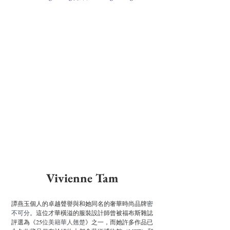
Vivienne Tam
譚燕玉個人的卓越聲譽與和她同名的奢華時尚品牌
密
不可分
。這位才華橫溢的服裝設計師曾被福布斯雜誌
評選為《25
位美籍華人翹楚
》之一，而她許多作品已