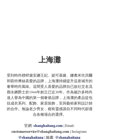
上海灘
受到時尚標桿黛安娜王妃、妮可基嫚、娜奧米坎貝爾
和凱特摩絲喜愛的品牌，上海灘持續提升這座城市的
奢華時尚風味。這間受人喜愛的品牌自已故社交名流
鄧永鏘爵士於1944年創立已近30年。作為被許多時尚
達人譽為中國的第一個奢侈品牌，上海灘的產品從包
括成衣系列、配飾、家居裝飾，至與藝術家和設計師
的合作。無論老少男女，都有靈感源自不同時代卻適
合各種場合的選擇。
官網: 
shanghaitang.com
| Email: 
customerservice@shanghaitang.com
 | Instagram: 
@shanghaitang
| 臉書: 
@shanghaitang