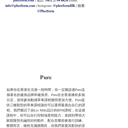
pherform.com
 | 電話: 
+852 2798 8824
| Email: 
info@pherform.com
| Instagram: 
@pherformHK
 | 臉書: 
@Pherform
Pure
如果你在香港生活過一段時間，你一定聽說過Pure這
個著名的健身品牌和健身房。Pure在全香港擁有多個
分店，使得參加動感單車課程變得更加方便。Pure提
供三種類型的單車課程讓你可以選擇最適合自己的課
程。我們嘗試了由Les Mills設計的RPM課程，在這個
課程中，你可以自行控制強度和阻力，老師則帶領大
家跟隨預先編排好的動作，配合音樂節奏進行訓練。
整體而言，雖然充滿挑戰性，但我們喜愛其歡快的音