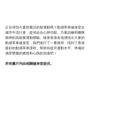
正在尋找今夏想嘗試的新運動嗎？動感單車健身室在
城市中流行著，提供結合心肺功能、力量訓練和團隊
精神的高能量運動體驗。隨著香港各地湧現出大量的
動感單車健身室，我們進行了一番搜尋，找到了香港
最好的動感單車課程，幫助你提升運動水平。準備好
感受雙腿的燃燒和心跳的加速吧！
所有圖片均由相關健身室提供。