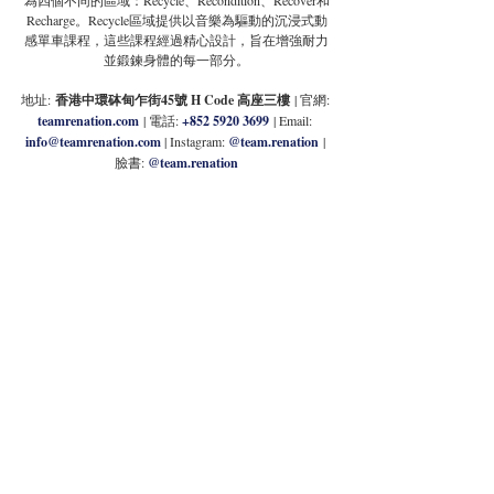
為四個不同的區域：Recycle、Recondition、Recover和
Recharge。Recycle區域提供以音樂為驅動的沉浸式動
感單車課程，這些課程經過精心設計，旨在增強耐力
並鍛鍊身體的每一部分。
地址:
 香港中環砵甸乍街45號 H Code 高座三樓
 | 官網: 
teamrenation.com
 | 電話: 
+852 5920 3699
| Email: 
info@teamrenation.com
 | Instagram: 
@team.renation
 | 
臉書: 
@team.renation
Velocity Fitness Aquabike Studio
儘管室內單車運動本身已經相當具有挑戰性，但現在
你可以在一個全新的環境中進行——部分浸泡在一款