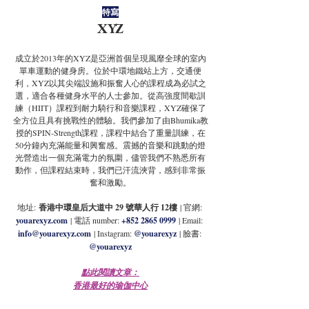
特寫
XYZ
成立於2013年的XYZ是亞洲首個呈現風靡全球的室內
單車運動的健身房。位於中環地鐵站上方，交通便
利，XYZ以其尖端設施和振奮人心的課程成為必試之
選，適合各種健身水平的人士參加。從高強度間歇訓
練（HIIT）課程到耐力騎行和音樂課程，XYZ確保了
全方位且具有挑戰性的體驗。我們參加了由Bhumika教
授的SPIN-Strength課程，課程中結合了重量訓練，在
50分鐘內充滿能量和興奮感。震撼的音樂和跳動的燈
光營造出一個充滿電力的氛圍，儘管我們不熟悉所有
動作，但課程結束時，我們已汗流浹背，感到非常振
奮和激勵。
地址:
 香港中環皇后大道中 29 號華人行 12樓
| 官網: 
youarexyz.com
 | 電話 number: 
+852 2865 0999
| Email:
info@youarexyz.com
| Instagram: 
@youarexyz
| 臉書: 
@youarexyz
點此閱讀文章：
香港最好的瑜伽中心