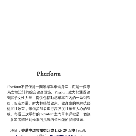
Pherform
Pherform不僅僅是一間動感單車健身室，而是一個專
為女性設計的綜合健身設施。Pherform致力於通過健
身賦予女性力量，提供包括動感單車在內的一系列課
程，促進力量、耐力和整體健康。健身室的教練技藝
精湛且敬業，帶領參加者進行高強度且振奮人心的訓
練。每週三次舉行的“Spinher”室內單車課程是一個讓
參加者體驗到極限的挑戰的45分鐘的腿部訓練。
地址：
香港中環雲咸街29號 LKF 29 五樓
 | 官網: 