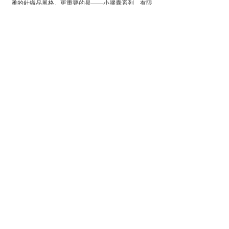
雅的針織品風格。更重要的是——小膠囊系列、有限
的生產和使用當地採購的材料確保環保的方法並限制
了對環境的不利影響。訪問 Muntaner 的精品店以查看
新系列。
Instagram:
@carlotacahis
| 網址: 
carlotacahis.com
相關文章
查看全部