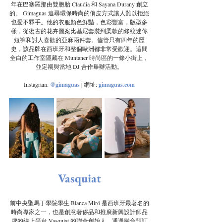
年在巴塞羅那由雙胞胎 Claudia 和 Sayana Durany 創立
的。 Gimaguas 追尋環保時尚的俏皮方式讓人難以拒絕
也愛不釋手。他的衣服顏色鮮豔，色彩豐富，版型多
樣，從復古的花卉圖案比基尼套裝到柔軟的條紋迷你
短褲和討人喜歡的亞麻兩件套。儘管只有四年的歷
史，該品牌在西班牙和整個歐洲都非常受歡迎。這間
全白的工作室隱藏在 Muntaner 時尚區的一條小街上，
並定期與當地 DJ 合作舉辦活動。
Instagram: 
@gimaguas
 | 網址:
gimaguas.com
 Vasquiat
前中央聖馬丁學院學生 Blanca Miró 是西班牙最著名的
時尚專家之一，也是創意奢侈品和推廣新興設計師品
牌的線上平台 Vasquiat 的聯合創始人。通過融合預訂