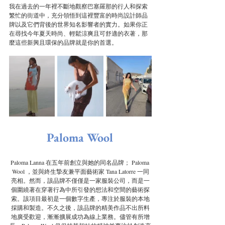
我在過去的一年裡不斷地觀察巴塞羅那的行人和探索
繁忙的街道中，充分領悟到這裡豐富的時尚設計師品
牌以及它們背後的世界知名影響者的實力。如果你正
在尋找今年夏天時尚、輕鬆涼爽且可舒適的衣著，那
麼這些新興且環保的品牌就是你的首選。
 Paloma Wool
Paloma Lanna 在五年前創立與她的同名品牌； Paloma 
Wool ，並與終生摯友兼平面藝術家 Tana Latorre 一同
亮相。然而，該品牌不僅僅是一家服裝公司，而是一
個圍繞著在穿著行為中所引發的想法和空間的藝術探
索。該項目最初是一個數字生產，專注於服裝的本地
採購和製造。不久之後，該品牌的精美作品不出所料
地廣受歡迎，漸漸擴展成功為線上業務。儘管有所增