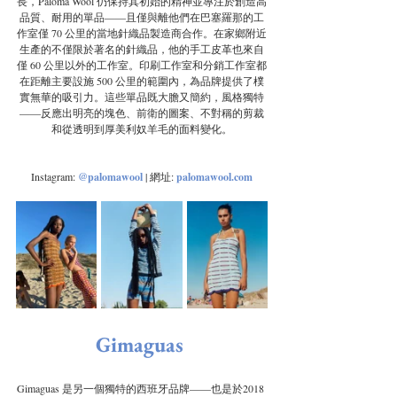
長，Paloma Wool 仍保持其初始的精神並專注於創造高
品質、耐用的單品——且僅與離他們在巴塞羅那的工
作室僅 70 公里的當地針織品製造商合作。在家鄉附近
生產的不僅限於著名的針織品，他的手工皮革也來自
僅 60 公里以外的工作室。印刷工作室和分銷工作室都
在距離主要設施 500 公里的範圍內，為品牌提供了樸
實無華的吸引力。這些單品既大膽又簡約，風格獨特
——反應出明亮的塊色、前衛的圖案、不對稱的剪裁
和從透明到厚美利奴羊毛的面料變化。
Instagram:
@palomawool
 | 網址: 
palomawool.com
Gimaguas
Gimaguas 是另一個獨特的西班牙品牌——也是於2018 