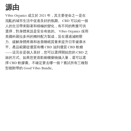
源由
Vibes Organics 成立於 2021 年，其主要使命之一是在
混亂的城市生活中促進良好的氛圍。 CBD 可以給一個
人的生活帶來顯著和積極的變化，有不同的劑量可供
選擇，對身體來說是安全有效的。 Vibes Organics 採用
美國科羅拉多州的獨特配方製成，旨在通過減輕壓
力、緩解身體疼痛和改善睡眠質量來提升日常健康水
平。產品範圍從優質有機 CBD 油到優質 CBD 軟糖
——這完全是個人喜好，您可以選擇開始您的 CBD 之
旅的方式。如果您更喜歡櫥櫃藥物攝入量，還可以選
擇 CBD 軟膠囊。不確定要去哪一個？嘗試所有三種類
型都附帶的 Good Vibes Bundle。