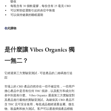
吸收
每瓶含有 30 個軟凝膠，每份含有 25 毫克 CBD
可以幫助從運動引起的炎症中恢復
可以保持健康的睡眠週期
在
此購物
是什麼讓 Vibes Organics 獨
一無二？
它經過第三方實驗室測試 - 可從產品的二維碼進行追
踪
市場上的 CBD 產品仍然存在一些不確定性，一些用戶
擔心產品中是否有任何 THC 痕跡，以及配方和成分列
表中到底有什麼。 Vibes Organics 通過第三方實驗室對
其產品進行嚴格的實驗室測試。為確保其 CBD 產品不
含 THC 且可安全食用，每批成品都經過重金屬、微生
物、殺蟲劑和效力測試。客戶可以通過掃描產品標籤