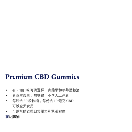
Premium CBD Gummies
有 2 種口味可供選擇：青蘋果和草莓潘趣酒
素食主義者，無麩質，不含人工色素
每瓶含 30 粒軟糖，每份含 10 毫克 CBD
可以全天食用
可以幫助管理日常壓力和緊張程度
在
此購物