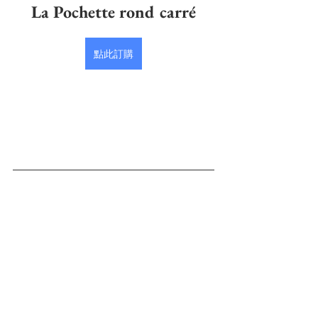
La Pochette rond carré
點此訂購