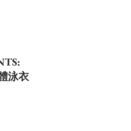
NTS:
體泳衣