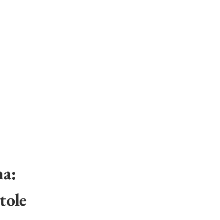
a:
tole