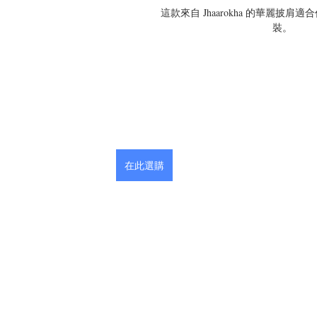
這款來自 Jhaarokha 的華麗披
裝。
在此選購