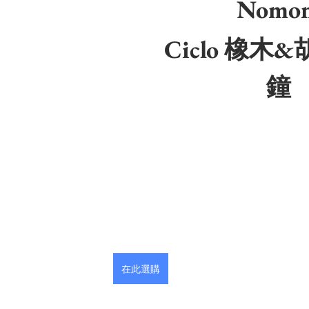
Nomon
Ciclo 橡木
鐘
在此選購