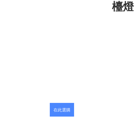
檯燈
在此選購