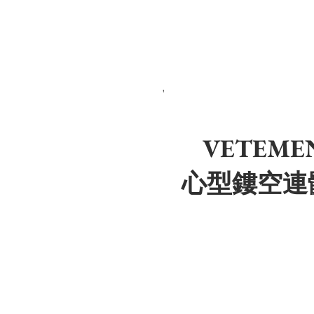
'
VETEME
心型鏤空連