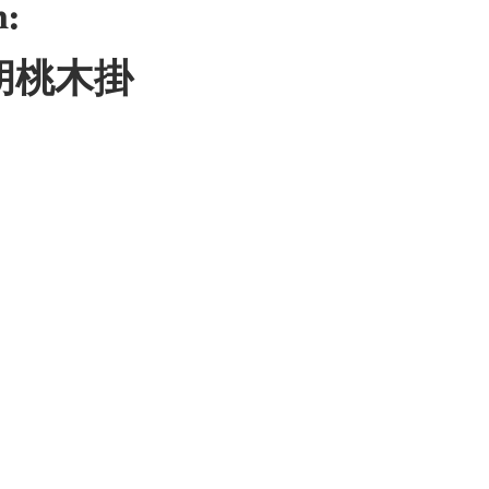
:
&胡桃木掛