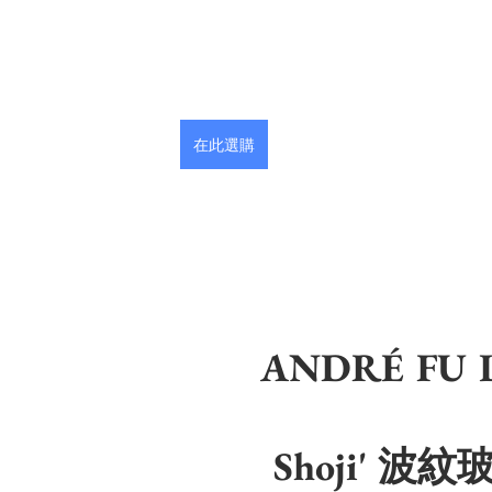
在此選購
ANDRÉ FU L
Shoji' 波