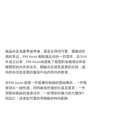
無論你是為夏季做準備，還是在尋找可愛、優雅或性
感的單品，PM Secret 都能滿足你的一切需求。自2018
年成立以來，PM Secret為搜集了能面對各種場合和各
種體型的內衣和泳衣。關鍵在於接受真實的自我，讓
你的自信從喜愛的服裝中由內而外的散發。
在PM Secret 探索一件親膚你精緻的蕾絲胸衣；一件既
展現出一絲性感，同時確保舒適的比基尼遮罩；一件
突顯你曲線的連身泳衣；一款增添你魅力的大膽深V
領設計；或者如可愛的草帽般的時尚配飾