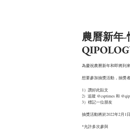
農曆新年
QIPOL
為慶祝農曆新年和即將到來的
想要參加抽獎活動，抽獎
1）讚好此貼文
2)  追蹤 @csptimes 和
3）標記一位朋友
抽獎活動將於2022年2月1日
*允許多次參與