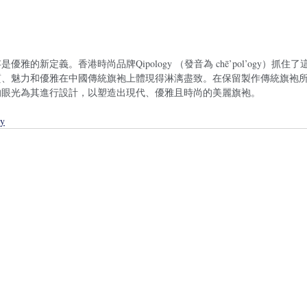
雅的新定義。香港時尚品牌Qipology （發音為 chē’pol’ogy）抓
質、魅力和優雅在中國傳統旗袍上體現得淋漓盡致。在保留製作傳統旗袍
的眼光為其進行設計，以塑造出現代、優雅且時尚的美麗旗袍。
gy