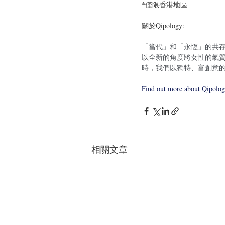
*僅限香港地區
關於Qipology:
「當代」和「永恆」的共存是優
以全新的角度將女性的氣
時，我們以獨特、富創意
Find out more about Qipolo
相關文章