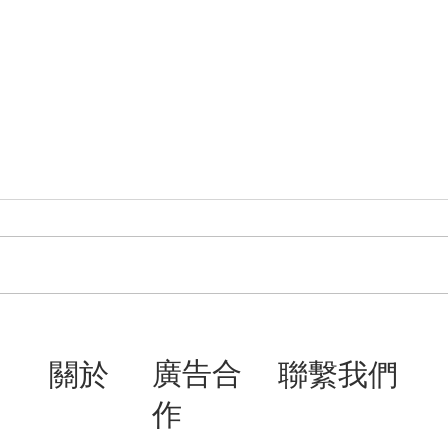
賽馬攝影師Alex Evers談香港賽
星星兔 
馬會2024賽季終結攝影展 - 訪
慧琳 K
廣告合
關於
聯繫我們
問
作