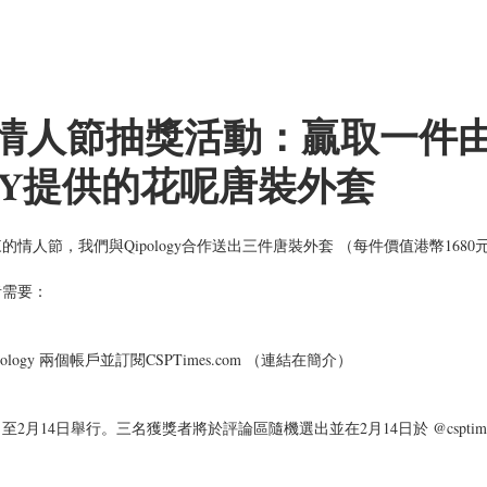
-情人節抽獎活動：贏取一件
OGY提供的花呢唐裝外套
情人節，我們與Qipology合作送出三件唐裝外套 （每件價值港幣1680
者需要：
 @qipology 兩個帳戶並訂閱CSPTimes.com （連結在簡介）
至2月14日舉行。三名獲獎者將於評論區隨機選出並在2月14日於 @csptimes I