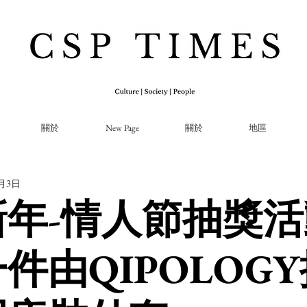
關於
New Page
關於
地區
2月3日
新年-情人節抽獎
件由QIPOLOG