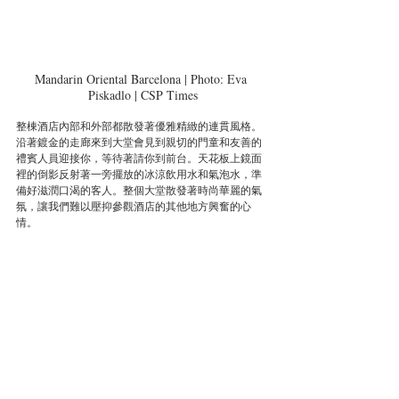
Mandarin Oriental Barcelona | Photo: Eva 
Piskadlo | CSP Times
整棟酒店內部和外部都散發著優雅精緻的連貫風格。
沿著鍍金的走廊來到大堂會見到親切的門童和友善的
禮賓人員迎接你，等待著請你到前台。天花板上鏡面
裡的倒影反射著一旁擺放的冰涼飲用水和氣泡水，準
備好滋潤口渴的客人。整個大堂散發著時尚華麗的氣
氛，讓我們難以壓抑參觀酒店的其他地方興奮的心
情。