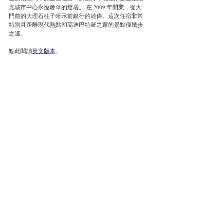
光城市中心永恆奢華的燈塔。 在 2009 年開業，從大
門前的大理石柱子暗示前銀行的雄偉。這次住宿非常
特別且距離現代熱點和高迪巴特羅之家的景點僅幾步
之遙。
點此閱讀
英文版本
。