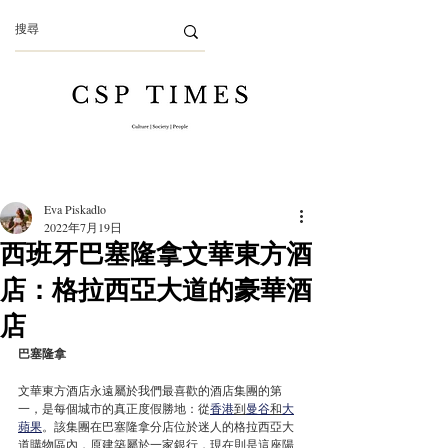
Eva Piskadlo
2022年7月19日
西班牙巴塞隆拿文華東方酒
店：格拉西亞大道的豪華酒
店
巴塞隆拿
文華東方酒店永遠屬於我們最喜歡的酒店集團的第
一，是每個城市的真正度假勝地：從
香港
到
曼谷
和
大
蘋果
。該集團在巴塞隆拿分店位於迷人的格拉西亞大
道購物區內，原建築屬於一家銀行，現在則是這座陽