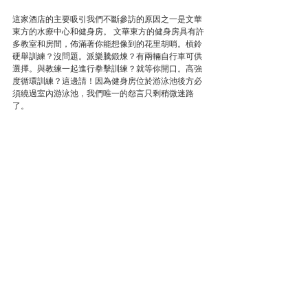
這家酒店的主要吸引我們不斷參訪的原因之一是文華
東方的水療中心和健身房。 文華東方的健身房具有許
多教室和房間，佈滿著你能想像到的花里胡哨。槓鈴
硬舉訓練？沒問題。派樂騰鍛煉？有兩輛自行車可供
選擇。與教練一起進行拳擊訓練？就等你開口。高強
度循環訓練？這邊請！因為健身房位於游泳池後方必
須繞過室內游泳池，我們唯一的怨言只剩稍微迷路
了。