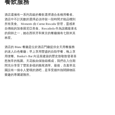
餐飲服務
酒店還擁有一系列高級的餐飲選擇適合各種用餐者。
酒店中不計其數的選擇必須停留一段時間才能品嚐到
所有美食。 Moments 由 Carme Ruscalla 管理，靈感來
自傳統的加泰羅尼亞美食。Ruscalleda 作為該國最著名
的廚師之一，她在西班牙和東京的餐廳擁有七顆米其
林星。
酒店的 Blanc 餐廳是位於酒店門廳提供全天用餐服務
的迷人白色餐廳；早上享用豐盛的自助早餐，晚上享
用便餐。Banker's Bar 向這座建築的歷史致敬散發著喜
怒無常的氛圍。天花板由保險箱構成，我們在入住期
間充分享受了豐富多樣的雞尾酒單。最後，含羞草花
園設有一個令人驚嘆的酒吧，是享受牆外熱鬧購物區
樂趣的專屬避難所。