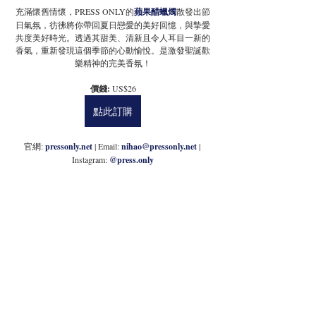
充滿懷舊情懷，PRESS ONLY的
蘋果醋蠟燭
散發出節
日氣氛，彷彿將你帶回夏日戀愛的美好回憶，與摯愛
共度美好時光。透過其甜美、清新且令人耳目一新的
香氣，重新發現這個季節的心動愉悅。是激發聖誕歡
樂精神的完美香氛！
價錢: 
US$26
點此訂購
官網: 
pressonly.net
 | Email: 
nihao@pressonly.net
 | 
Instagram: 
@press.only