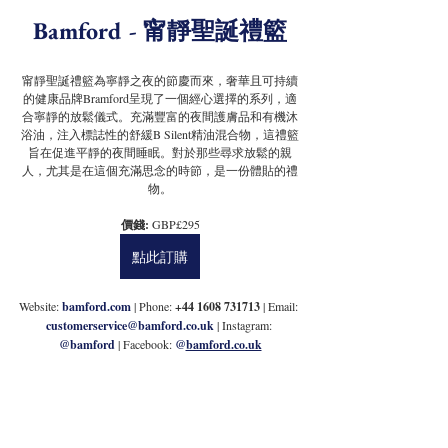
Bamford - 
甯靜
聖誕禮籃
甯靜聖誕禮籃為寧靜之夜的節慶而來，奢華且可持續
的健康品牌Bramford呈現了一個經心選擇的系列，適
合寧靜的放鬆儀式。充滿豐富的夜間護膚品和有機沐
浴油，注入標誌性的舒緩B Silent精油混合物，這禮籃
旨在促進平靜的夜間睡眠。對於那些尋求放鬆的親
人，尤其是在這個充滿思念的時節，是一份體貼的禮
物。
價錢: 
GBP£295
點此訂購
Website: 
bamford.com
| Phone:
 +44 1608 731713
 | Email: 
customerservice@bamford.co.uk
 | Instagram: 
@bamford
 | Facebook: 
@
bamford.co.uk