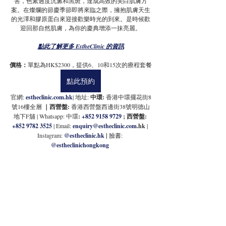
害，色素過度沉澱和黑斑，達成高效的美白肌膚方
案。在燦爛的節慶季節即將來臨之際，擁抱肌膚天生
的光澤和膠原蛋白來迎接歡樂時光的到來。是時候歡
迎回那自然肌膚，為你的慶典增添一抹亮麗。
點此了解更多 EstheClinic 的資訊
價格：
單點為HK$2300，提供6、10和15次的療程套餐
點此預約
官網: 
estheclinic.com.hk
| 地址:
 中環: 
香港中環擺花街8
號16樓全層
 ｜西營盤: 
香港西營盤西邊街38號明德山
地下F舖 | 
Whatsapp: 中環
: 
+852 9158 9729
 ; 西營盤: 
+852 9782 3525
| Email: 
enquiry@estheclinic.com
.hk
 | 
Instagram: 
@
estheclinic.hk
 | 
臉書: 
@estheclinichongkong