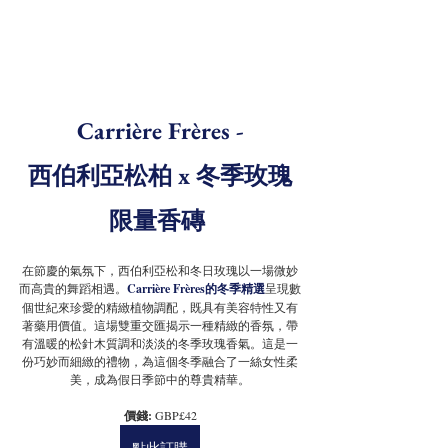
Carrière Frères -
 西伯利亞松柏 x 冬季玫瑰 
限量香磚
在節慶的氣氛下，西伯利亞松和
冬日
玫瑰以一場微妙
而高貴的舞蹈相遇。
Carrière Frères的冬季精選
呈現數
個世紀來珍愛的精緻植物調配，既具有美容特性又有
著藥用價值。這場雙重交匯揭示一種精緻的香氛，帶
有溫暖的
松針
木質調和淡淡的冬季玫瑰香氣。這是一
份巧妙而細緻的禮物，為這個冬季融合了一絲女性柔
美，成為假日季節中的尊貴精華。
價錢: 
GBP£42
點此訂購