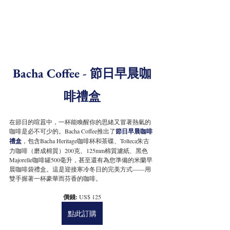
Bacha Coffee - 
節日早晨咖
啡禮盒
在節日的喧囂中，一杯能喚醒你的思緒又冒著熱氣的
咖啡是必不可少的。Bacha Coffee推出了
節日早晨咖啡
禮盒
，包含Bacha Heritage咖啡杯和茶碟、Tolteca朱古
力咖啡（磨成棉質）200克、125mm棉質濾紙、黑色
Majorelle咖啡罐500毫升，甚至還有為您準備的米蘭早
晨咖啡袋禮盒。這是迎接寒冷冬日的完美方式——用
雙手握著一杯豪華而芬香的咖啡。
價錢: 
US$ 125
點此訂購