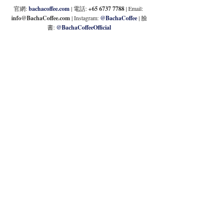
官網: 
bachacoffee.com
 | 電話: 
+65 6737 7788 
| Email: 
info@BachaCoffee.com
 | Instagram: 
@BachaCoffee
 | 臉
書: 
@BachaCoffeeOfficial