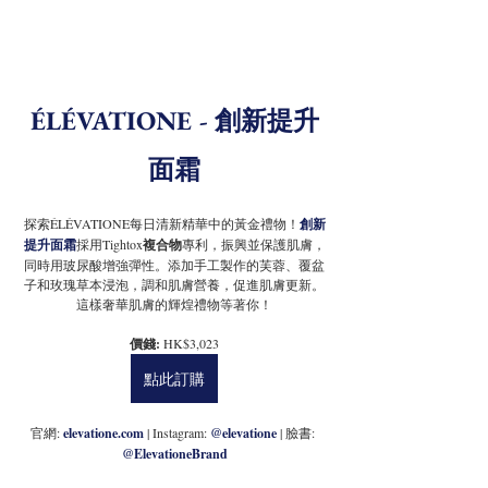
ÉLÉVATIONE - 
創新提升
面霜
探索ÉLÉVATIONE每日清新精華中的黃金禮物！
創新
提升面霜
採用Tightox
複合物
專利，振興並保護肌膚，
同時用玻尿酸增強彈性。添加手工製作的芙蓉、覆盆
子和玫瑰草本浸泡，調和肌膚營養，促進肌膚更新。
這樣奢華肌膚的輝煌禮物等著你！
價錢: 
HK$3,023
點此訂購
官網: 
elevatione.com
 | Instagram: 
@elevatione
 | 臉書: 
@ElevationeBrand