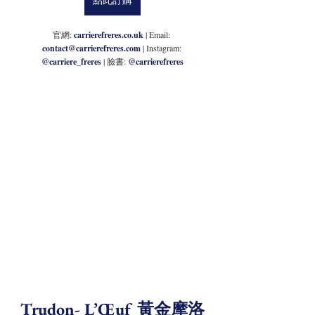
官網: 
carrierefreres.co.uk
 | Email: 
contact@carrierefreres.com
 | Instagram: 
@carriere_freres
| 臉書: 
@carrierefreres
Trudon- 
L’Œuf
黃金
摩洛