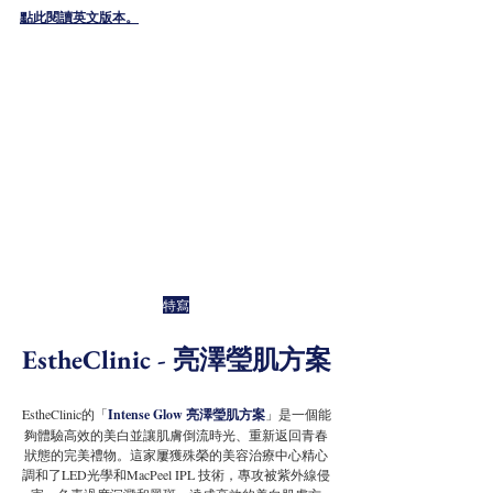
點此閱讀英文版本。
特寫
EstheClinic - 
亮澤瑩肌方案
EstheClinic的「
Intense Glow 亮澤瑩肌方案
」是一個能
夠體驗高效的美白並讓肌膚倒流時光、重新返回青春
狀態的完美禮物。這家屢獲殊榮的美容治療中心精心
調和了LED光學和MacPeel IPL 技術，專攻被紫外線侵