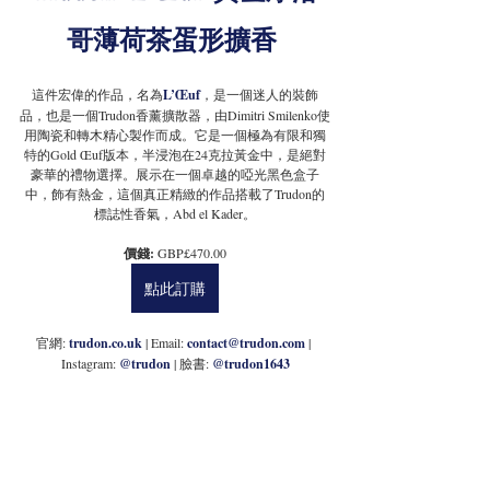
哥薄荷茶蛋形擴香
這件宏偉的作品，名為
L’Œuf
，是一個迷人的裝飾
品，也是一個Trudon香薰擴散器，由Dimitri Smilenko使
用陶瓷和轉木精心製作而成。它是一個極為有限和獨
特的Gold Œuf版本，半浸泡在24克拉黃金中，是絕對
豪華的禮物選擇。展示在一個卓越的啞光黑色盒子
中，飾有熱金，這個真正精緻的作品搭載了Trudon的
標誌性香氣，Abd el Kader。
價錢: 
GBP£470.00
點此訂購
官網: 
trudon.co.uk
 | Email: 
contact@trudon.com
 | 
Instagram: 
@trudon
| 臉書: 
@trudon1643