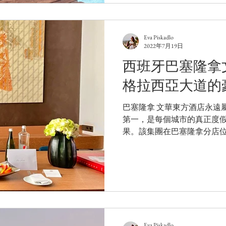
Eva Piskadlo
2022年7月19日
西班牙巴塞隆拿
格拉西亞大道的
巴塞隆拿 文華東方酒店永遠
第一，是每個城市的真正度
果。該集團在巴塞隆拿分店
區內，原建築屬於一家銀行
永恆奢華的燈塔。 在 2009...
Eva Piskadlo