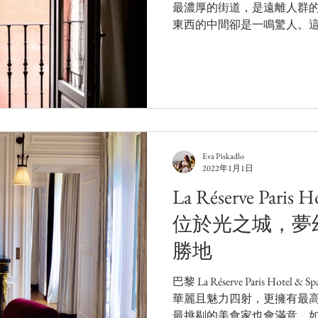
最濃厚的街道，是遠離人群
東西的中間卻是一鳴驚人。
是由 16 世紀的塞萬提斯到
所。酒店本身被譽為馬德里最古
Eva Piskadlo
2022年1月1日
La Réserve Paris 
位於光之城，夢
勝地
巴黎 La Réserve Paris Ho
華麗且魅力四射，更擁有最
最挑剔的美食家也會滿意。