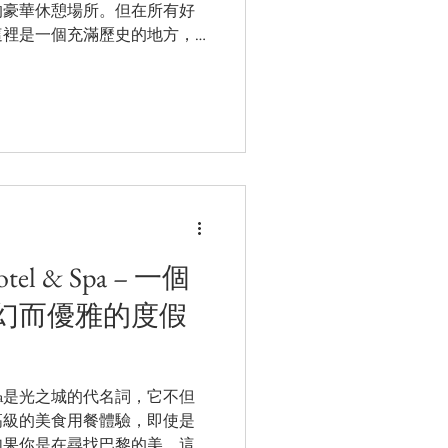
的豪華休憩場所。但在所有好
這裡是一個充滿歷史的地方，
洛佩德維加這些作家曾經的居
老的酒店，其悠久的...
Hotel & Spa – 一個
幻而優雅的度假
tel & Spa是光之城的代名詞，它不但
高級的美食用餐體驗，即使是
如果你是在尋找巴黎的美，這