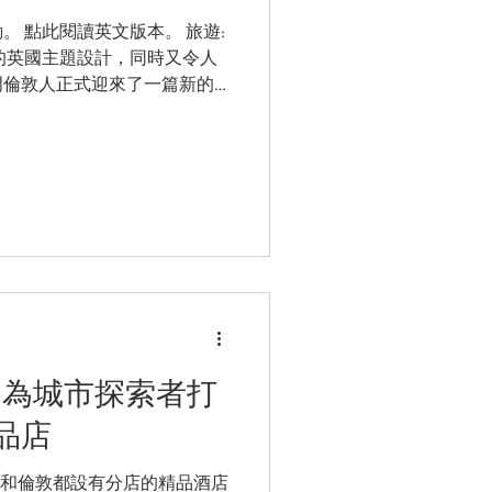
 點此閱讀英文版本。 旅遊:
的英國主題設計，同時又令人
門倫敦人正式迎來了一篇新的
世界級豪華酒店：澳門倫敦人酒
德酒店、澳門喜來登大酒店和
一間為城市探索者打
品店
一間在香港和倫敦都設有分店的精品酒店