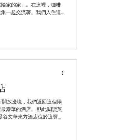
探險家的家」。在這裡，咖啡
聚集一起交流著。我們入住這
的現代酒店。 點此閱讀英文
店
新開放邊境，我們返回這個陽
最豪華的酒店。 點此閱讀英
 曼谷文華東方酒店位於這豐富
華的酒店之一。酒店享有美麗
的歷史。這裡的 271 間客房