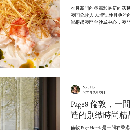
本月新開的餐廳和最新的活動。
澳門倫敦人 以標誌性且典雅
聯想起澳門金沙城中心，澳
章節 。澳門倫敦人概括5家
店、倫敦人御園、澳門康萊
澳門瑞吉酒...
Yoyo Ho
2022年9月13日
Page8 倫敦，
造的別緻時尚精
倫敦 Page Hotels 是