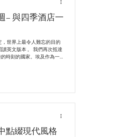
週– 與四季酒店一
定，世界上最令人難忘的目的
讀英文版本 。 我們再次抵達
樂的時刻的國家。埃及作為一
深植根於我們的歷史觀和文明
神話般的吸引力。埃及、又名
中點綴現代風格