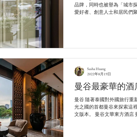
品牌，同時也被譽為「城市
愛好者、創意人士和居民們
家精密位於特拉法加廣場旁邊
版本。 最佳地段...
Sasha Huang
2022年8月19日
曼谷最豪華的酒
曼谷 隨著泰國對外國旅行重
光之國的首都曼谷來探索這裡
文版本。 曼谷文華東方酒店
的文化區中心，是全球最豪
的湄南河美景瀰漫著它 146 年
和...