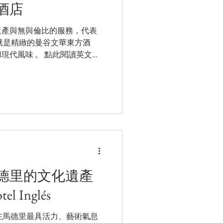
酒店
遺產與無與倫比的服務，代表
就是精緻的曼谷文華東方酒
現代風味 。 點此閱讀英文版
在這所城市裡，文華東方酒店代表著
店、第一位推出自助餐、第一
德里的文化遺產
 Inglés
lés 坐落在馬德里最具活力、藝術氣息