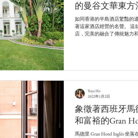
的曼谷文華東方
如同香港的半島酒店驚豔的
著這家酒店經營的名聲。 這
店，完美的融合了傳統魅力和
本。 Rènshí 歷史簡介 
許多第一，是曼谷第一棟酒
間爵士酒...
Yoyo Ho
2022年1月2日
象徵著西班牙馬
和富裕的Gran Hotel
馬德里 Gran Hotel Ing