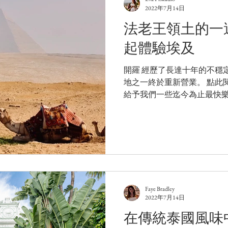
2022年7月14日
法老王領土的一
起體驗埃及
開羅 經歷了長達十年的不穩
地之一終於重新營業。 點此閱
給予我們一些迄今為止最快
個充滿謎團的旅遊目的地深
的開端，讓它具有一種近乎
為尼羅河的禮物，...
Faye Bradley
2022年7月14日
在傳統泰國風味